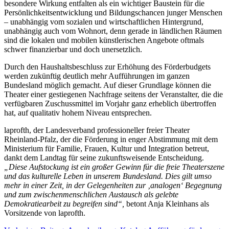
besondere Wirkung entfalten als ein wichtiger Baustein für die
Persönlichkeitsentwicklung und Bildungschancen junger Menschen
– unabhängig vom sozialen und wirtschaftlichen Hintergrund,
unabhängig auch vom Wohnort, denn gerade in ländlichen Räumen
sind die lokalen und mobilen künstlerischen Angebote oftmals
schwer finanzierbar und doch unersetzlich.
Durch den Haushaltsbeschluss zur Erhöhung des Förderbudgets
werden zukünftig deutlich mehr Aufführungen im ganzen
Bundesland möglich gemacht. Auf dieser Grundlage können die
Theater einer gestiegenen Nachfrage seitens der Veranstalter, die die
verfügbaren Zuschussmittel im Vorjahr ganz erheblich übertroffen
hat, auf qualitativ hohem Niveau entsprechen.
laprofth, der Landesverband professioneller freier Theater
Rheinland-Pfalz, der die Förderung in enger Abstimmung mit dem
Ministerium für Familie, Frauen, Kultur und Integration betreut,
dankt dem Landtag für seine zukunftsweisende Entscheidung.
„Diese Aufstockung ist ein großer Gewinn für die freie Theaterszene
und das kulturelle Leben in unserem Bundesland. Dies gilt umso
mehr in einer Zeit, in der Gelegenheiten zur ‚analogen‘ Begegnung
und zum zwischenmenschlichen Austausch
als gelebte
Demokratiearbeit zu begreifen sind“,
betont Anja Kleinhans als
Vorsitzende von laprofth.