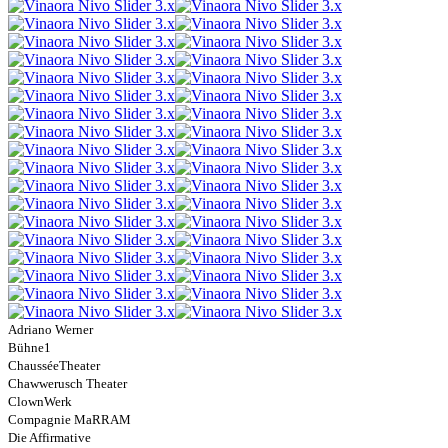
Adriano Werner
Bühne1
ChausséeTheater
Chawwerusch Theater
ClownWerk
Compagnie MaRRAM
Die Affirmative