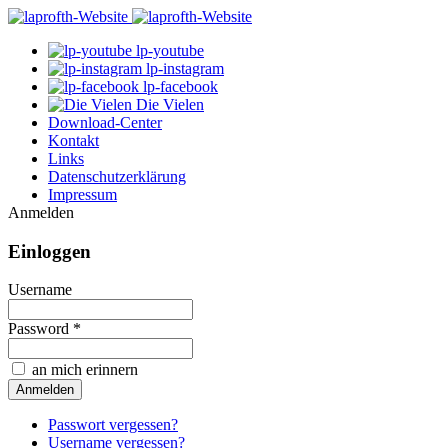
lp-youtube
lp-instagram
lp-facebook
Die Vielen
Download-Center
Kontakt
Links
Datenschutzerklärung
Impressum
Anmelden
Einloggen
Username
Password *
an mich erinnern
Passwort vergessen?
Username vergessen?