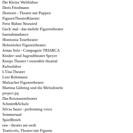
Die Kleine Weltbühne
Doris Friedmann
Dornerei - Theater mit Puppen
FigurenTheaterKünster
Freie Bühne Neuwied
Guck' mal - das mobile Figurentheater
hannahmadance
Histrionia Tourtheater
Hohenloher Figurentheater
Jemas Solo - Compagnie TRIARCA
Kinder- und Jugendtheater Speyer
Knirps Theater • ensemble theatral
Kulturlabor
L'Una Theater
Leni Bohrmann
Malzacher Figurentheater
Martina Göhring und die Melodisteln
project pq
Das Rotznasentheater
Schmitt&Schulz
Silvia Sauer - performing voice
Sommersaal
SpielBtrieb
taw - theater am werk
Tearticolo, Theater mit Figuren