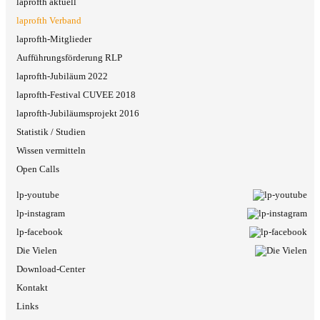
laprofth aktuell
laprofth Verband
laprofth-Mitglieder
Aufführungsförderung RLP
laprofth-Jubiläum 2022
laprofth-Festival CUVEE 2018
laprofth-Jubiläumsprojekt 2016
Statistik / Studien
Wissen vermitteln
Open Calls
lp-youtube
lp-instagram
lp-facebook
Die Vielen
Download-Center
Kontakt
Links