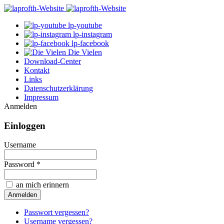
lp-youtube
lp-instagram
lp-facebook
Die Vielen
Download-Center
Kontakt
Links
Datenschutzerklärung
Impressum
Anmelden
Einloggen
Username
Password *
an mich erinnern
Passwort vergessen?
Username vergessen?