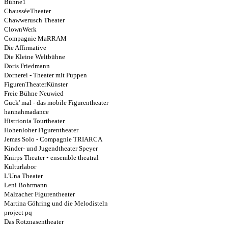
Bühne1
ChausséeTheater
Chawwerusch Theater
ClownWerk
Compagnie MaRRAM
Die Affirmative
Die Kleine Weltbühne
Doris Friedmann
Dornerei - Theater mit Puppen
FigurenTheaterKünster
Freie Bühne Neuwied
Guck' mal - das mobile Figurentheater
hannahmadance
Histrionia Tourtheater
Hohenloher Figurentheater
Jemas Solo - Compagnie TRIARCA
Kinder- und Jugendtheater Speyer
Knirps Theater • ensemble theatral
Kulturlabor
L'Una Theater
Leni Bohrmann
Malzacher Figurentheater
Martina Göhring und die Melodisteln
project pq
Das Rotznasentheater