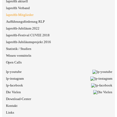
laprofth aktuell
laprofth Verband
laprofth-Mitglieder
Aufführungsförderung RLP
laprofth-Jubiläum 2022
laprofth-Festival CUVEE 2018
laprofth-Jubiläumsprojekt 2016
Statistik / Studien
Wissen vermitteln
Open Calls
lp-youtube
lp-instagram
lp-facebook
Die Vielen
Download-Center
Kontakt
Links