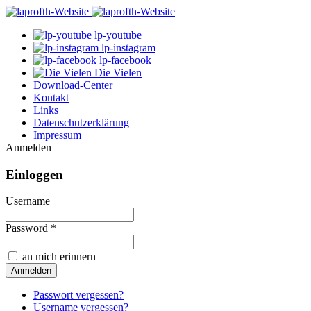
lp-youtube
lp-instagram
lp-facebook
Die Vielen
Download-Center
Kontakt
Links
Datenschutzerklärung
Impressum
Anmelden
Einloggen
Username
Password *
an mich erinnern
Passwort vergessen?
Username vergessen?