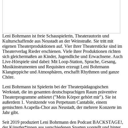
Leni Bohrmann ist freie Schauspielerin, Theaterautorin und
Kulturschaffende aus Neustadt an der Weinstraße. Sie tritt mit
eigenen Theaterproduktionen auf. Vier ihrer Theaterstücke sind im
Theaterverlag Rieder erschienen. Viele ihrer Produktionen richten
sich gleichermaßen an Kinder, Jugendliche und Erwachsene. Auch
Live-Hörspiele sind dabei: Mit Loop-Station, Sprache, Gesang,
Musikinstrumenten und Requisiten erzeugt Leni Bohrmann
Klangteppiche und Atmosphären, erschafft Rhythmen und ganze
Chöre.
Leni Bohrmann ist Spielerin bei der Theaterpädagogischen
Werkstatt, die im gesamten deutschsprachigen Raum präventive
Theaterprogramme anbietet ("Mein Körper gehört mir"). Sie ist
außerdem 1. Vorsitzende von Perpetuum Cantabile, einem
gemischten Acapella-Chor aus Neustadt, der mehrere Konzerte im
Jahr gibt.
Seit 2019 produziert Leni Bohrmann den Podcast BACKSTAGE!,
der Künstler*innen aus verschiedenen Sparten vorstellt und hinter