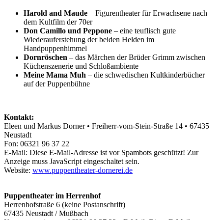
Harold and Maude
– Figurentheater für Erwachsene nach
dem Kultfilm der 70er
Don Camillo und Peppone
– eine teuflisch gute
Wiederauferstehung der beiden Helden im
Handpuppenhimmel
Dornröschen
– das Märchen der Brüder Grimm zwischen
Küchenszenerie und Schloßambiente
Meine Mama Muh
– die schwedischen Kultkinderbücher
auf der Puppenbühne
Kontakt:
Eleen und Markus Dorner • Freiherr-vom-Stein-Straße 14 • 67435
Neustadt
Fon: 06321 96 37 22
E-Mail:
Diese E-Mail-Adresse ist vor Spambots geschützt! Zur
Anzeige muss JavaScript eingeschaltet sein.
Website:
www.puppentheater-dornerei.de
Puppentheater im Herrenhof
Herrenhofstraße 6 (keine Postanschrift)
67435 Neustadt / Mußbach