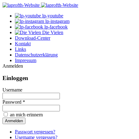
lp-youtube
lp-instagram
lp-facebook
Die Vielen
Download-Center
Kontakt
Links
Datenschutzerklärung
Impressum
Anmelden
Einloggen
Username
Password *
an mich erinnern
Passwort vergessen?
Username vergessen?