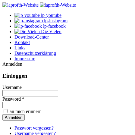
lp-youtube
lp-instagram
lp-facebook
Die Vielen
Download-Center
Kontakt
Links
Datenschutzerklärung
Impressum
Anmelden
Einloggen
Username
Password *
an mich erinnern
Passwort vergessen?
Username vergessen?