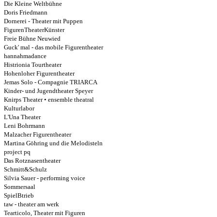
Die Kleine Weltbühne
Doris Friedmann
Dornerei - Theater mit Puppen
FigurenTheaterKünster
Freie Bühne Neuwied
Guck' mal - das mobile Figurentheater
hannahmadance
Histrionia Tourtheater
Hohenloher Figurentheater
Jemas Solo - Compagnie TRIARCA
Kinder- und Jugendtheater Speyer
Knirps Theater • ensemble theatral
Kulturlabor
L'Una Theater
Leni Bohrmann
Malzacher Figurentheater
Martina Göhring und die Melodisteln
project pq
Das Rotznasentheater
Schmitt&Schulz
Silvia Sauer - performing voice
Sommersaal
SpielBtrieb
taw - theater am werk
Tearticolo, Theater mit Figuren