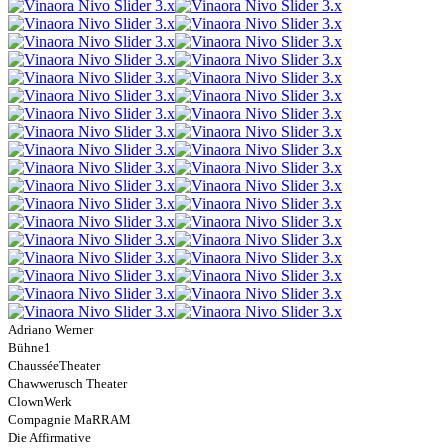
Adriano Werner
Bühne1
ChausséeTheater
Chawwerusch Theater
ClownWerk
Compagnie MaRRAM
Die Affirmative