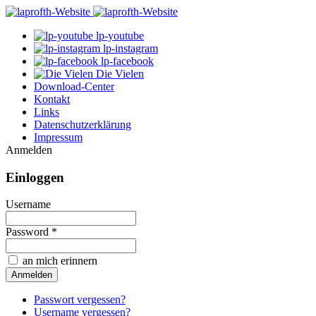
lp-youtube
lp-instagram
lp-facebook
Die Vielen
Download-Center
Kontakt
Links
Datenschutzerklärung
Impressum
Anmelden
Einloggen
Username
Password *
an mich erinnern
Passwort vergessen?
Username vergessen?