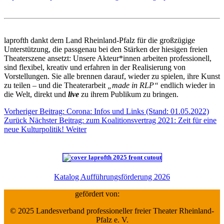
laprofth dankt dem Land Rheinland-Pfalz für die großzügige
Unterstützung, die passgenau bei den Stärken der hiesigen freien
Theaterszene ansetzt: Unsere Akteur*innen arbeiten professionell,
sind flexibel, kreativ und erfahren in der Realisierung von
Vorstellungen. Sie alle brennen darauf, wieder zu spielen, ihre Kunst
zu teilen – und die Theaterarbeit
„made in RLP“
endlich wieder in
die Welt, direkt und
live
zu ihrem Publikum zu bringen.
Vorheriger Beitrag: Corona: Infos und Links (Stand: 01.05.2022)
Zurück
Nächster Beitrag: zum Koalitionsvertrag 2021: Zeit für eine
neue Kulturpolitik!
Weiter
Katalog Aufführungsförderung 2026
gefördert von:
© 2025 Landesverband professioneller freier Theater Rheinland-
Pfalz e. V.