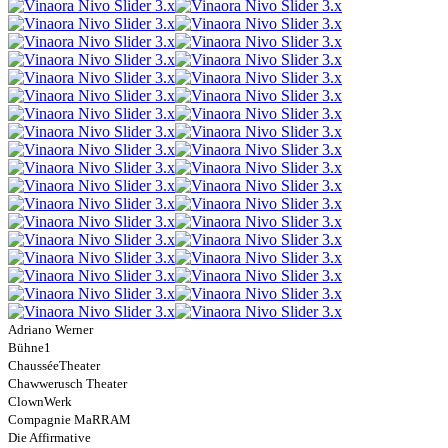
Adriano Werner
Bühne1
ChausséeTheater
Chawwerusch Theater
ClownWerk
Compagnie MaRRAM
Die Affirmative