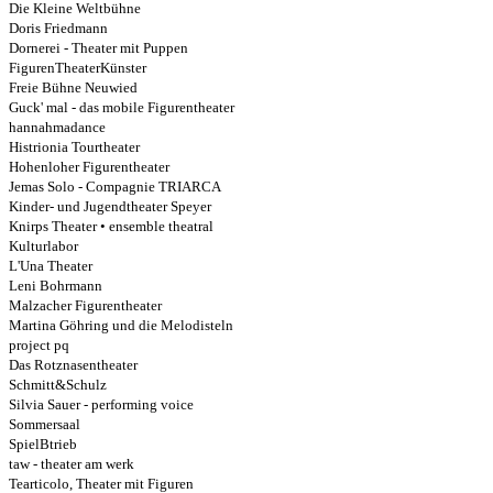
Die Kleine Weltbühne
Doris Friedmann
Dornerei - Theater mit Puppen
FigurenTheaterKünster
Freie Bühne Neuwied
Guck' mal - das mobile Figurentheater
hannahmadance
Histrionia Tourtheater
Hohenloher Figurentheater
Jemas Solo - Compagnie TRIARCA
Kinder- und Jugendtheater Speyer
Knirps Theater • ensemble theatral
Kulturlabor
L'Una Theater
Leni Bohrmann
Malzacher Figurentheater
Martina Göhring und die Melodisteln
project pq
Das Rotznasentheater
Schmitt&Schulz
Silvia Sauer - performing voice
Sommersaal
SpielBtrieb
taw - theater am werk
Tearticolo, Theater mit Figuren